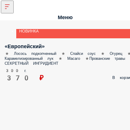
Меню
НОВИНКА
«Европейский»
* Лосось подкопченный * Спайси соус * Огурец *
Карамелизированный лук * Масаго *Прованские травы * СЕКРЕТНЫ
ИНГРИДИЕНТ
300 г.
370 ₽
В корз